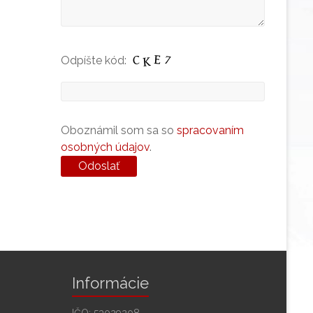
Odpíšte kód:
Oboznámil som sa so
spracovaním
osobných údajov
.
Informácie
IČO: 53029208