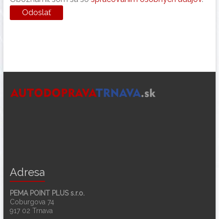
Adresa
PEMA POINT PLUS s.r.o.
Coburgova 74
917 02 Trnava