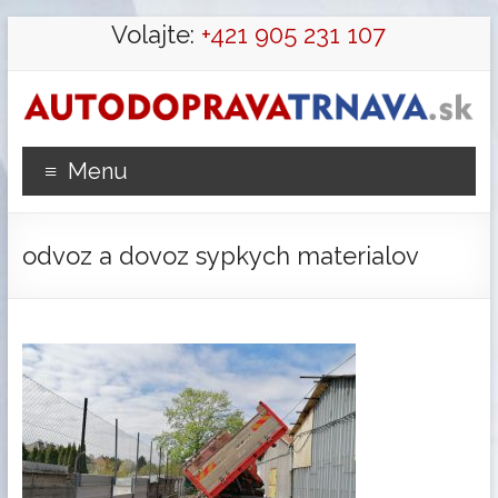
Prejsť
Volajte:
+421 905 231 107
na
obsah
Autodoprava
Menu
Trnava
preprava
odvoz a dovoz sypkych materialov
hydraulickou
rukou,
výkopové,
zemné
práce
a
búracie
práce