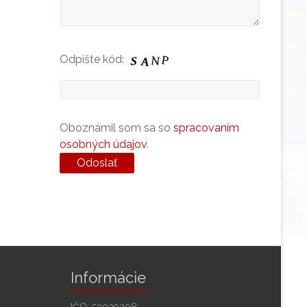
Odpíšte kód:
Oboznámil som sa so
spracovaním
osobných údajov
.
Informácie
IČO: 53029208