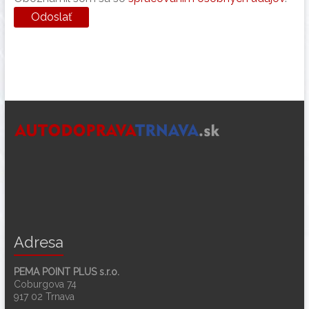
Adresa
PEMA POINT PLUS s.r.o.
Coburgova 74
917 02 Trnava