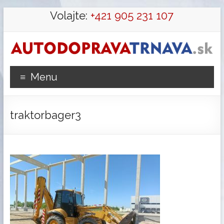
Prejsť
Volajte:
+421 905 231 107
na
obsah
Autodoprava
Menu
Trnava
preprava
traktorbager3
hydraulickou
rukou,
výkopové,
zemné
práce
a
búracie
práce